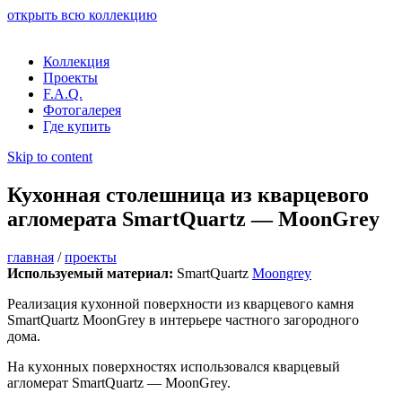
открыть всю коллекцию
Коллекция
Проекты
F.A.Q.
Фотогалерея
Где купить
Skip to content
Кухонная столешница из кварцевого
агломерата SmartQuartz — MoonGrey
главная
/
проекты
Используемый материал:
SmartQuartz
Moongrey
Реализация кухонной поверхности из кварцевого камня
SmartQuartz MoonGrey в интерьере частного загородного
дома.
На кухонных поверхностях использовался кварцевый
агломерат SmartQuartz — MoonGrey.