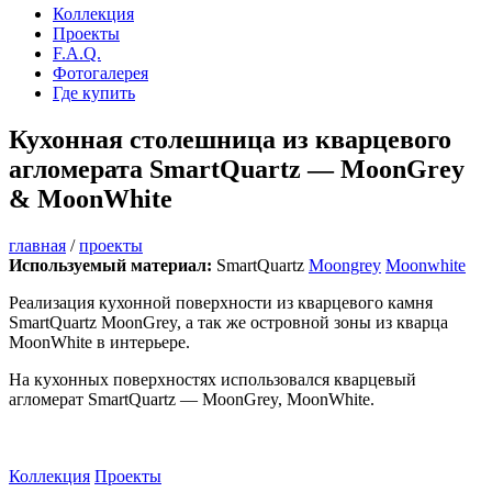
Коллекция
Проекты
F.A.Q.
Фотогалерея
Где купить
Skip
Кухонная столешница из кварцевого
to
агломерата SmartQuartz — MoonGrey
content
& MoonWhite
главная
/
проекты
Используемый материал:
SmartQuartz
Moongrey
Moonwhite
Реализация кухонной поверхности из кварцевого камня
SmartQuartz MoonGrey, а так же островной зоны из кварца
MoonWhite в интерьере.
На кухонных поверхностях использовался кварцевый
агломерат SmartQuartz — MoonGrey, MoonWhite.
Коллекция
Проекты